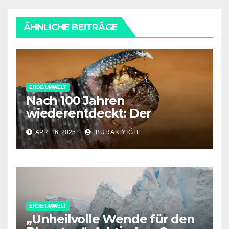
ÄHNLICHE BEITRÄGE
ERDE/UMWELT
Nach 100 Jahren
wiederentdeckt: Der
Himalaya-Samtwurm kehrt
APR. 16, 2025
BURAK YIĞIT
zurück
ERDE/UMWELT
„Unheilvolle Wende für den