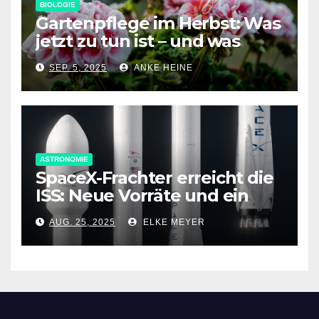
BIOLOGIE
Gartenpflege im Herbst: Was
jetzt zu tun ist – und was
nicht
SEP. 5, 2025
ANKE HEINE
ASTRONOMIE
SpaceX-Frachter erreicht die
ISS: Neue Vorräte und ein
spezielles Antriebsmodul an
AUG. 25, 2025
ELKE MEYER
Bord