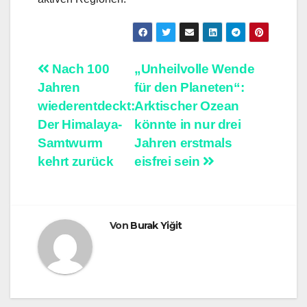
Beitragsnavigation
Nach 100
„Unheilvolle Wende
Jahren
für den Planeten“:
wiederentdeckt:
Arktischer Ozean
Der Himalaya-
könnte in nur drei
Samtwurm
Jahren erstmals
kehrt zurück
eisfrei sein
Von
Burak Yiğit