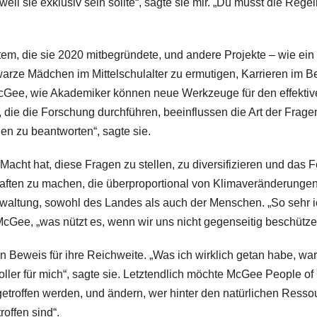
weil sie exklusiv sein sollte“, sagte sie mir. „Du musst die Rege
em, die sie 2020 mitbegründete, und andere Projekte – wie ein
arze Mädchen im Mittelschulalter zu ermutigen, Karrieren im B
 McGee, wie Akademiker können neue Werkzeuge für den effekti
die die Forschung durchführen, beeinflussen die Art der Fragen
en zu beantworten“, sagte sie.
Macht hat, diese Fragen zu stellen, zu diversifizieren und das F
chaften zu machen, die überproportional von Klimaveränderunge
 Verwaltung, sowohl des Landes als auch der Menschen. „So sehr 
 McGee, „was nützt es, wenn wir uns nicht gegenseitig beschütz
n Beweis für ihre Reichweite. „Was ich wirklich getan habe, war
ler für mich“, sagte sie. Letztendlich möchte McGee People of
etroffen werden, und ändern, wer hinter den natürlichen Resso
roffen sind“.