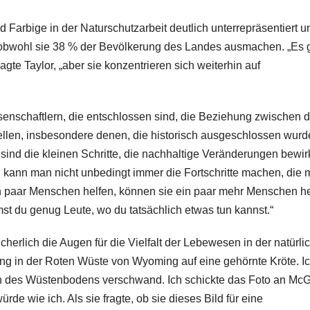
 Farbige in der Naturschutzarbeit deutlich unterrepräsentiert u
obwohl sie 38 % der Bevölkerung des Landes ausmachen. „Es g
gte Taylor, „aber sie konzentrieren sich weiterhin auf
nschaftlern, die entschlossen sind, die Beziehung zwischen d
ellen, insbesondere denen, die historisch ausgeschlossen wurd
sind die kleinen Schritte, die nachhaltige Veränderungen bewi
n kann man nicht unbedingt immer die Fortschritte machen, die
in paar Menschen helfen, können sie ein paar mehr Menschen h
st du genug Leute, wo du tatsächlich etwas tun kannst.“
herlich die Augen für die Vielfalt der Lebewesen in der natürli
rung in der Roten Wüste von Wyoming auf eine gehörnte Kröte. I
n des Wüstenbodens verschwand. Ich schickte das Foto an Mc
rde wie ich. Als sie fragte, ob sie dieses Bild für eine