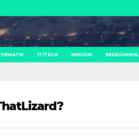
THEMATIK
IT/TECH
MEDIZIN
ERDE/UMWE
hatLizard?