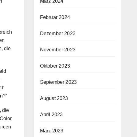
März 2024
ln
Februar 2024
ereich
Dezember 2023
ven
, die
November 2023
Oktober 2023
eld
n
September 2023
ich
en?“
August 2023
, die
April 2023
 Color
urcen
März 2023