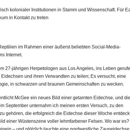
risch kolonialer Institutionen in Stamm und Wissenschaft. Für E
um in Kontakt zu treten
eptilien im Rahmen einer äußerst beliebten Social-Media-
s Internet.
m 27-jährigen Herpetologen aus Los Angeles, ins Leben geruf
 Eidechsen und ihren Verwandten zu teilen; Es versucht, eine
logie, in schwarzen und braunen Gemeinschaften zu wecken.
entlicht McGee ein neues Bild einer getarnten Eidechse, und di
 im September unternahm ich meinen ersten Versuch, zu den
zu gehören, die erfolgreich die Eidechse dieser Woche entdeck
Bild einer Wüstenszene voller lehmfarbener Felsen. Wo war es?
hinein – und plötzlich tauchte eine nordwestliche Zauneidechse 