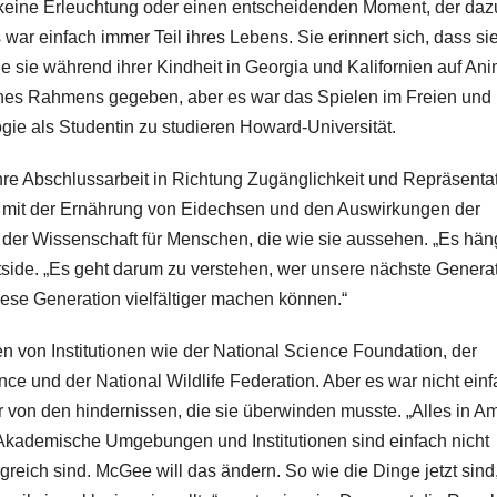
b keine Erleuchtung oder einen entscheidenden Moment, der daz
s war einfach immer Teil ihres Lebens. Sie erinnert sich, dass si
e sie während ihrer Kindheit in Georgia und Kalifornien auf Ani
ines Rahmens gegeben, aber es war das Spielen im Freien und 
logie als Studentin zu studieren Howard-Universität.
ihre Abschlussarbeit in Richtung Zugänglichkeit und Repräsenta
nur mit der Ernährung von Eidechsen und den Auswirkungen der
 der Wissenschaft für Menschen, die wie sie aussehen. „Es hän
side. „Es geht darum zu verstehen, wer unsere nächste Genera
iese Generation vielfältiger machen können.“
n von Institutionen wie der National Science Foundation, der
ce und der National Wildlife Federation. Aber es war nicht ein
 mir von den hindernissen, die sie überwinden musste. „Alles in A
e. Akademische Umgebungen und Institutionen sind einfach nicht
eich sind. McGee will das ändern. So wie die Dinge jetzt sind,