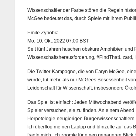
Wissenschaftler der Farbe stören die Regeln histo
McGee bedeutet das, durch Spiele mit ihrem Publik
Emile Zynobia
Mo. 10. Okt. 2022 07:00 BST
Seit fünf Jahren huschen obskure Amphibien und R
Wissenschaftsherausforderung, #FindThatLizard, in
Die Twitter-Kampagne, die von Earyn McGee, eine
wurde, tut mehr, als nur McGees Besessenheit von
Leidenschaft für Wissenschaft, insbesondere Öko
Das Spiel ist einfach: Jeden Mittwochabend veröff
Spieler versuchen, sie zu finden. An einem Abend
Herpetologie-neugierigen Bürgerwissenschaftlern 
Ich überflog meinen Laptop und blinzelte auf das 
fragte mich. Ich zoomte für einen genaueren Blick 