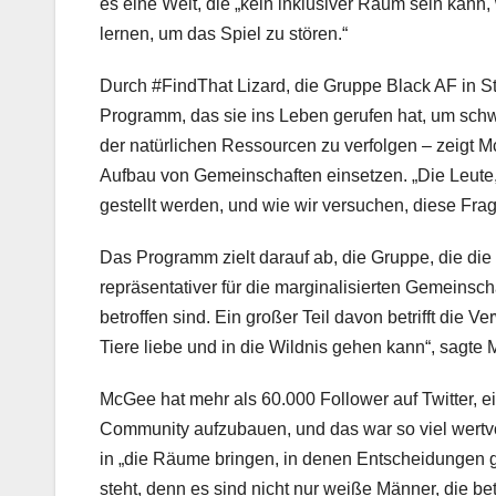
es eine Welt, die „kein inklusiver Raum sein kann, 
lernen, um das Spiel zu stören.“
Durch #FindThat Lizard, die Gruppe Black AF in St
Programm, das sie ins Leben gerufen hat, um schw
der natürlichen Ressourcen zu verfolgen – zeigt
Aufbau von Gemeinschaften einsetzen. „Die Leute, 
gestellt werden, und wie wir versuchen, diese Frag
Das Programm zielt darauf ab, die Gruppe, die die 
repräsentativer für die marginalisierten Gemeins
betroffen sind. Ein großer Teil davon betrifft die
Tiere liebe und in die Wildnis gehen kann“, sagte
McGee hat mehr als 60.000 Follower auf Twitter, ei
Community aufzubauen, und das war so viel wertvol
in „die Räume bringen, in denen Entscheidungen g
steht, denn es sind nicht nur weiße Männer, die bet