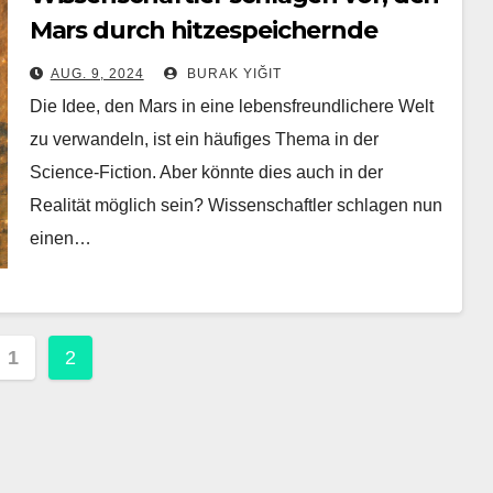
Mars durch hitzespeichernde
‚Glitzerpartikel‘ zu erwärmen
AUG. 9, 2024
BURAK YIĞIT
Die Idee, den Mars in eine lebensfreundlichere Welt
zu verwandeln, ist ein häufiges Thema in der
Science-Fiction. Aber könnte dies auch in der
Realität möglich sein? Wissenschaftler schlagen nun
einen…
tennummerierung
1
2
räge