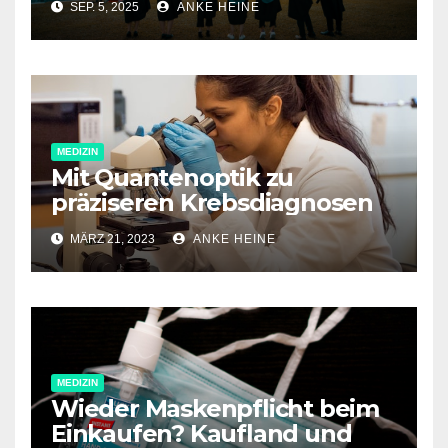
SEP. 5, 2025
ANKE HEINE
Spitzenforschung im Fokus
MEDIZIN
Mit Quantenoptik zu
präziseren Krebsdiagnosen
MÄRZ 21, 2023
ANKE HEINE
MEDIZIN
Wieder Maskenpflicht beim
Einkaufen? Kaufland und