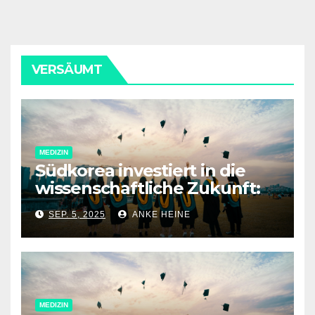
VERSÄUMT
MEDIZIN
Südkorea investiert in die
wissenschaftliche Zukunft:
Neue Förderprogramme und
SEP. 5, 2025
ANKE HEINE
Spitzenforschung im Fokus
MEDIZIN