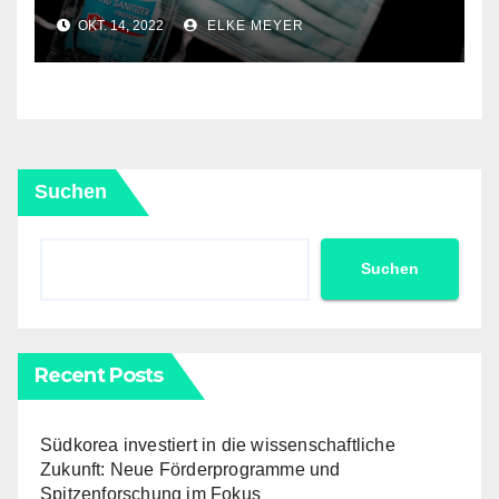
Lidl mit klarer Linie
OKT. 14, 2022
ELKE MEYER
Suchen
Suchen
Recent Posts
Südkorea investiert in die wissenschaftliche
Zukunft: Neue Förderprogramme und
Spitzenforschung im Fokus