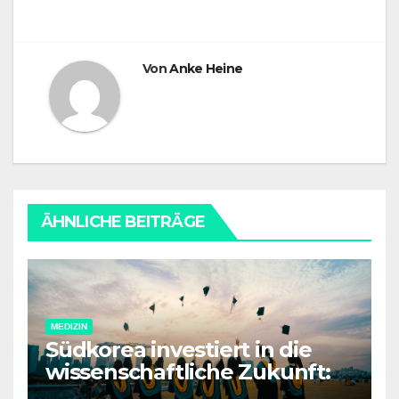
Von
Anke Heine
ÄHNLICHE BEITRÄGE
MEDIZIN
Südkorea investiert in die
wissenschaftliche Zukunft:
Neue Förderprogramme und