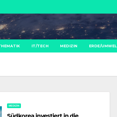
THEMATIK
IT/TECH
MEDIZIN
ERDE/UMWE
MEDIZIN
Südkorea investiert in die