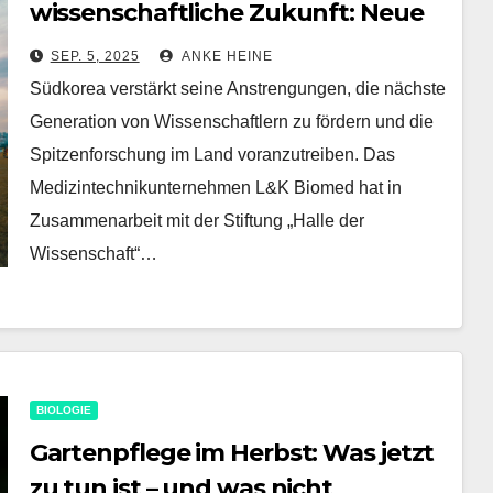
wissenschaftliche Zukunft: Neue
Förderprogramme und
SEP. 5, 2025
ANKE HEINE
Spitzenforschung im Fokus
Südkorea verstärkt seine Anstrengungen, die nächste
Generation von Wissenschaftlern zu fördern und die
Spitzenforschung im Land voranzutreiben. Das
Medizintechnikunternehmen L&K Biomed hat in
Zusammenarbeit mit der Stiftung „Halle der
Wissenschaft“…
BIOLOGIE
Gartenpflege im Herbst: Was jetzt
zu tun ist – und was nicht