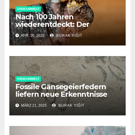
ERDE/UMWELT
Nach 100 Jahren
wiederentdeckt: Der
Himalaya-Samtwurm kehrt
APR. 16, 2025
BURAK YIĞIT
zurück
ERDE/UMWELT
Fossile Gänsegeierfedern
liefern neue Erkenntnisse
über ungewöhnliche
MÄRZ 21, 2025
BURAK YIĞIT
Vulkanversteinerung