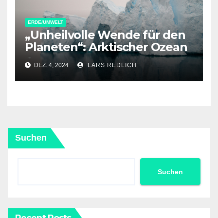
ERDE/UMWELT
„Unheilvolle Wende für den
Planeten“: Arktischer Ozean
könnte in nur drei Jahren
DEZ. 4, 2024
LARS REDLICH
erstmals eisfrei sein
Suchen
Suchen