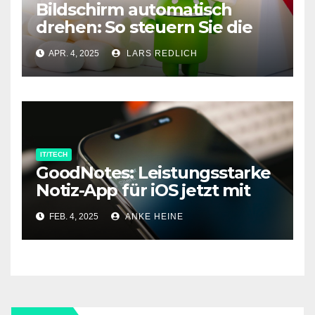
Bildschirm automatisch
drehen: So steuern Sie die
Ausrichtung auf Ihrem
APR. 4, 2025
LARS REDLICH
Android-Smartphone
IT/TECH
GoodNotes: Leistungsstarke
Notiz-App für iOS jetzt mit
kostenlosem Testmodus
FEB. 4, 2025
ANKE HEINE