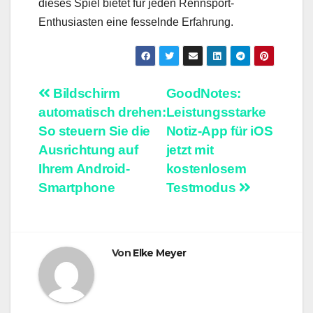
dieses Spiel bietet für jeden Rennsport-
Enthusiasten eine fesselnde Erfahrung.
Beitragsnavigation
Bildschirm
GoodNotes:
automatisch drehen:
Leistungsstarke
So steuern Sie die
Notiz-App für iOS
Ausrichtung auf
jetzt mit
Ihrem Android-
kostenlosem
Smartphone
Testmodus
Von
Elke Meyer