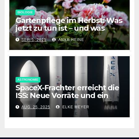
BIOLOGIE
Gartenpflege im Herbst: Was
jetzt zu tun ist – und was
nicht
SEP. 5, 2025
ANKE HEINE
ASTRONOMIE
SpaceX-Frachter erreicht die
ISS: Neue Vorräte und ein
spezielles Antriebsmodul an
AUG. 25, 2025
ELKE MEYER
Bord