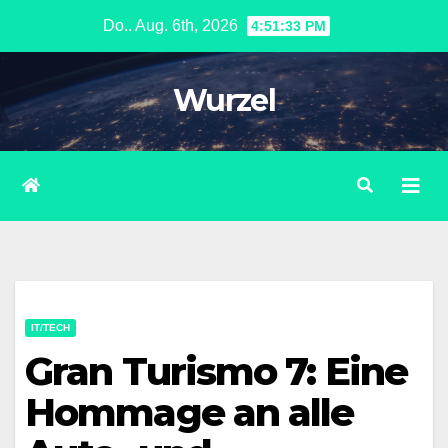
Zum
Do.. Aug. 6th, 2026
4:51:34 PM
Inhalt
springen
Wurzel
IT/TECH
Gran Turismo 7: Eine
Hommage an alle