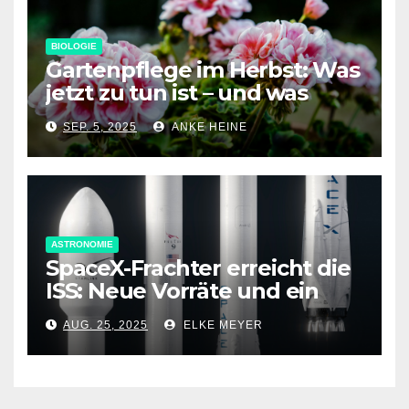
BIOLOGIE
Gartenpflege im Herbst: Was
jetzt zu tun ist – und was
nicht
SEP. 5, 2025
ANKE HEINE
ASTRONOMIE
SpaceX-Frachter erreicht die
ISS: Neue Vorräte und ein
spezielles Antriebsmodul an
AUG. 25, 2025
ELKE MEYER
Bord