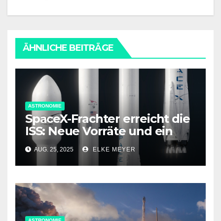
ÄHNLICHE BEITRÄGE
ASTRONOMIE
SpaceX-Frachter erreicht die
ISS: Neue Vorräte und ein
spezielles Antriebsmodul an
AUG. 25, 2025
ELKE MEYER
Bord
ASTRONOMIE