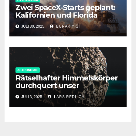
Zwei SpaceX-Starts geplant:
Kalifornien und Florida
blicken in den Himmel
JULI 30, 2025
BURAK YIĞIT
ASTRONOMIE
Rätselhafter Himmelskörper
durchquert unser
Sonnensystem –
JULI 3, 2025
LARS REDLICH
möglicherweise
interstellarer Besucher