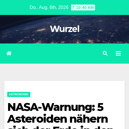
Zum
Do.. Aug. 6th, 2026
7:10:41 AM
Inhalt
springen
Wurzel
ASTRONOMIE
NASA-Warnung: 5
Asteroiden nähern