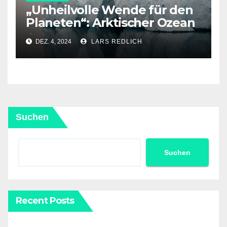
„Unheilvolle Wende für den
Planeten“: Arktischer Ozean
könnte in nur drei Jahren
DEZ. 4, 2024
LARS REDLICH
erstmals eisfrei sein
Suchen
Suchen
Recent Posts