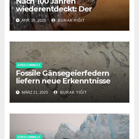
Nach 100 Jahren
wiederentdeckt: Der
Himalaya-Samtwurm kehrt
APR. 16, 2025
BURAK YIĞIT
zurück
ERDE/UMWELT
Fossile Gänsegeierfedern
liefern neue Erkenntnisse
über ungewöhnliche
MÄRZ 21, 2025
BURAK YIĞIT
Vulkanversteinerung
ERDE/UMWELT