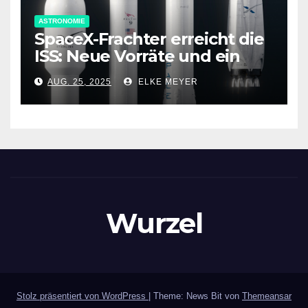
ASTRONOMIE
SpaceX-Frachter erreicht die
ISS: Neue Vorräte und ein
spezielles Antriebsmodul an
AUG. 25, 2025
ELKE MEYER
Bord
Wurzel
Stolz präsentiert von WordPress
|
Theme: News Bit von
Themeansar