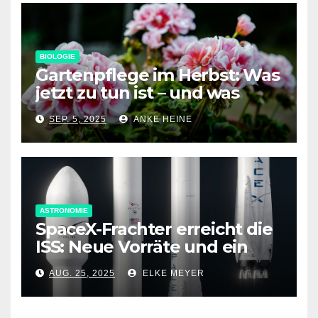
BIOLOGIE
Gartenpflege im Herbst: Was
jetzt zu tun ist – und was
nicht
SEP. 5, 2025
ANKE HEINE
ASTRONOMIE
SpaceX-Frachter erreicht die
ISS: Neue Vorräte und ein
spezielles Antriebsmodul an
AUG. 25, 2025
ELKE MEYER
Bord