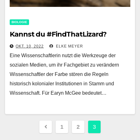
BIOLOGIE
Kannst du #FindThatLizard?
OKT. 10, 2022
ELKE MEYER
Eine Wissenschaftlerin nutzt die Werkzeuge der
sozialen Medien, um ihr Fachgebiet zu verändern
Wissenschaftler der Farbe stören die Regeln
historisch kolonialer Institutionen in Stamm und
Wissenschaft. Für Earyn McGee bedeutet…
Seitennummerierung
1
2
3
der