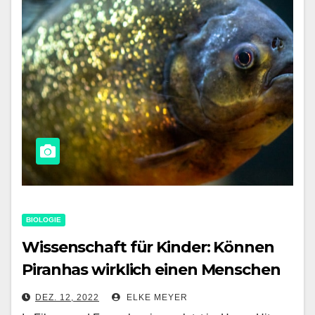
BIOLOGIE
Wissenschaft für Kinder: Können
Piranhas wirklich einen Menschen
töten und ihn bis auf die Knochen
DEZ. 12, 2022
ELKE MEYER
abnagen?