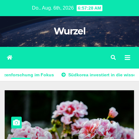
Zum
Do.. Aug. 6th, 2026
6:57:30 AM
Inhalt
springen
Wurzel
s
Südkorea investiert in die wissenschaftliche Zukunft: 
AS