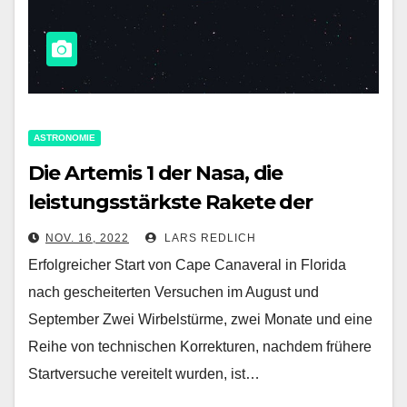
ASTRONOMIE
Die Artemis 1 der Nasa, die
leistungsstärkste Rakete der
Geschichte, hebt zum Mond ab
NOV. 16, 2022
LARS REDLICH
Erfolgreicher Start von Cape Canaveral in Florida
nach gescheiterten Versuchen im August und
September Zwei Wirbelstürme, zwei Monate und eine
Reihe von technischen Korrekturen, nachdem frühere
Startversuche vereitelt wurden, ist…