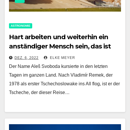
ASTRONOMIE
Hart arbeiten und weiterhin ein
anständiger Mensch sein, das ist
die Verpflichtung von Ales
DEZ. 6, 2022
ELKE MEYER
Svoboda, vielleicht der nächste
Der Name Aleš Svoboda kursierte in den letzten
Tscheche im Weltraum
Tagen im ganzen Land. Nach Vladimír Remek, der
1978 als erster Tschechoslowake ins All flog, ist er der
Tscheche, der dieser Reise…