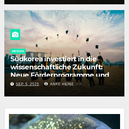
MEDIZIN
Südkorea investiert in die
wissenschaftliche Zukunft:
Neue Förderprogramme und
Spitzenforschung im Fokus
SEP. 5, 2025
ANKE HEINE