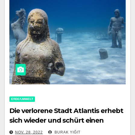
ERDE/UMWELT
Die verlorene Stadt Atlantis erhebt
sich wieder und schürt einen
gefährlichen Mythos
NOV. 28, 2022
BURAK YIĞIT