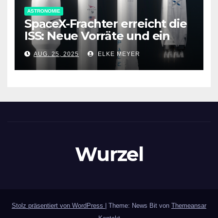
ASTRONOMIE
SpaceX-Frachter erreicht die
ISS: Neue Vorräte und ein
spezielles Antriebsmodul an
AUG. 25, 2025
ELKE MEYER
Bord
Wurzel
Stolz präsentiert von WordPress
|
Theme: News Bit von
Themeansar