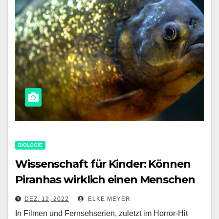
BIOLOGIE
Wissenschaft für Kinder: Können
Piranhas wirklich einen Menschen
töten und ihn bis auf die Knochen
DEZ. 12, 2022
ELKE MEYER
abnagen?
In Filmen und Fernsehserien, zuletzt im Horror-Hit