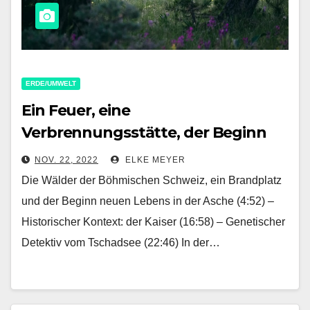
ERDE/UMWELT
Ein Feuer, eine
Verbrennungsstätte, der Beginn
eines neuen Lebens in der
NOV. 22, 2022
ELKE MEYER
tschechischen Schweiz und ein
Die Wälder der Böhmischen Schweiz, ein Brandplatz
genetischer Detektiv aus dem
und der Beginn neuen Lebens in der Asche (4:52) –
Tschadsee
Historischer Kontext: der Kaiser (16:58) – Genetischer
Detektiv vom Tschadsee (22:46) In der…