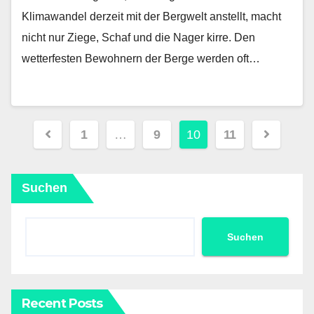
Klimawandel derzeit mit der Bergwelt anstellt, macht
nicht nur Ziege, Schaf und die Nager kirre. Den
wetterfesten Bewohnern der Berge werden oft…
Seitennummerierung
1
…
9
10
11
der
Beiträge
Suchen
Suchen
Recent Posts